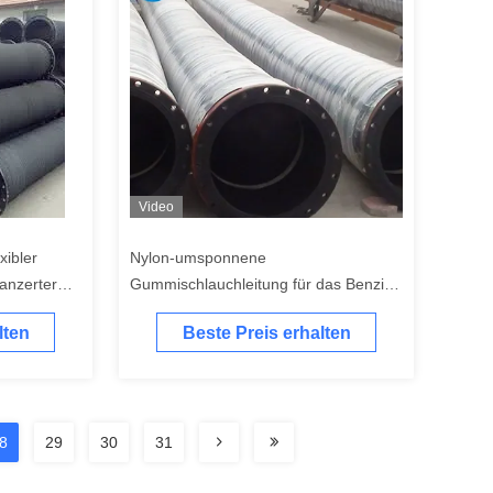
Video
xibler
Nylon-umsponnene
anzerter
Gummischlauchleitung für das Benzin-
schlauch
Kraftstoffleitungs-gepanzerte
lten
Beste Preis erhalten
Ausbaggern
8
29
30
31