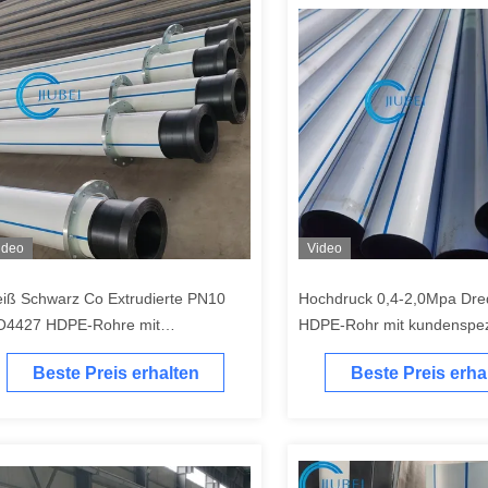
ideo
Video
iß Schwarz Co Extrudierte PN10
Hochdruck 0,4-2,0Mpa Dre
O4427 HDPE-Rohre mit
HDPE-Rohr mit kundenspezi
rvorragender
HDPE PE100 Hersteller
Beste Preis erhalten
Beste Preis erha
rrosionsbeständigkeit