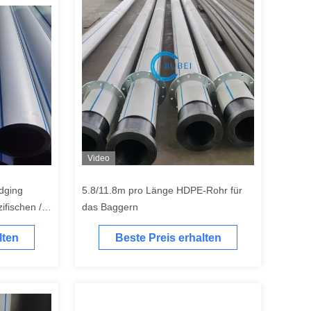
Video
dging
5.8/11.8m pro Länge HDPE-Rohr für
fischen /
das Baggern
lten
Beste Preis erhalten