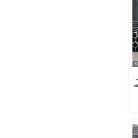
V
HD
mi
Ex