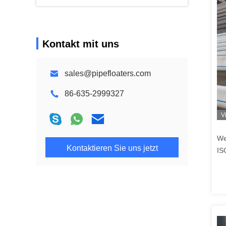
Kontakt mit uns
sales@pipefloaters.com
86-635-2999327
V
We
Kontaktieren Sie uns jetzt
IS
he
Ko