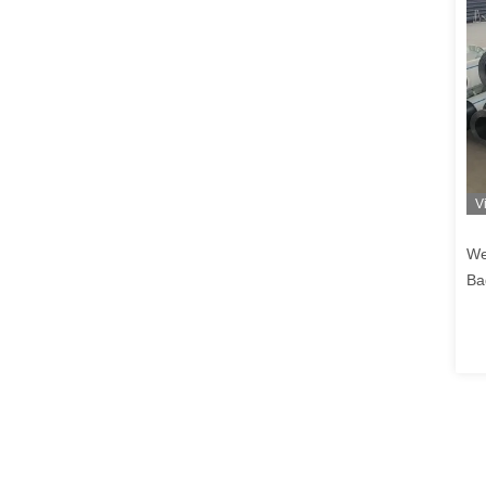
V
We
Ba
Fl