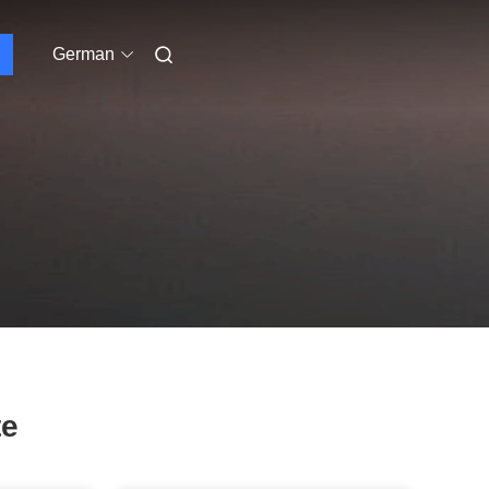
German
te