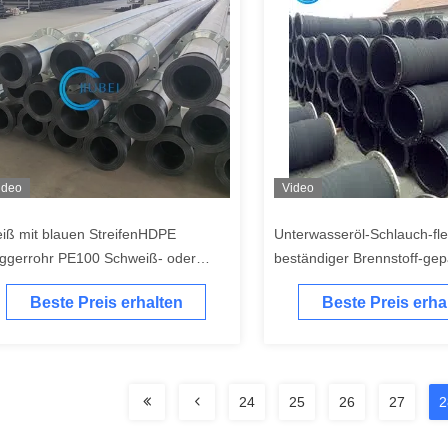
ideo
Video
iß mit blauen StreifenHDPE
Unterwasseröl-Schlauch-fle
ggerrohr PE100 Schweiß- oder
beständiger Brennstoff-gep
anschverbindung
ausbaggernder Sauggummi
Beste Preis erhalten
Beste Preis erha
6" 8"
24
25
26
27
2