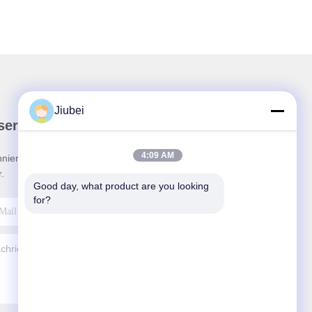
Jiubei
ser Newsletter
4:09 AM
nieren Sie unseren Newsletter für Rabatte und
.
Good day, what product are you looking 
for?