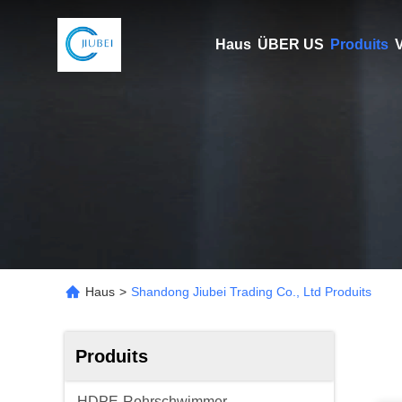
Haus
ÜBER US
Produits
V
Haus
>
Shandong Jiubei Trading Co., Ltd Produits
Produits
HDPE-Rohrschwimmer