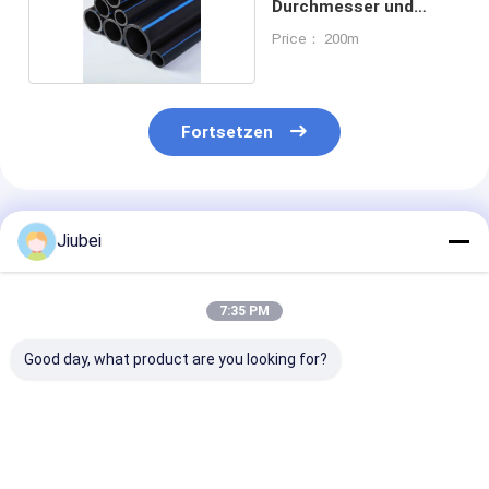
Durchmesser und
Dichte 0945
Price： 200m
Fortsetzen
Empfohlene Produkte
Jiubei
7:35 PM
Good day, what product are you looking for?
Wellrohr-HDPE-Rohr
Flexible Wellrohr aus
Hochdichte-
flexibel,
HDPE-Doggerrohr
Polyethylen (
verschleißfest für
mit hoher Festigkeit
Wellendragroh