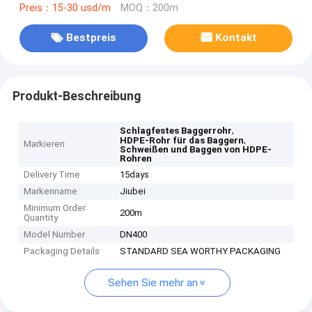
Preis：15-30 usd/m
MOQ：200m
Bestpreis
Kontakt
Produkt-Beschreibung
,
Schlagfestes Baggerrohr
,
HDPE-Rohr für das Baggern
Markieren
Schweißen und Baggen von HDPE-
Rohren
Delivery Time
15days
Markenname
Jiubei
Minimum Order
200m
Quantity
Model Number
DN400
Packaging Details
STANDARD SEA WORTHY PACKAGING
Sehen Sie mehr an