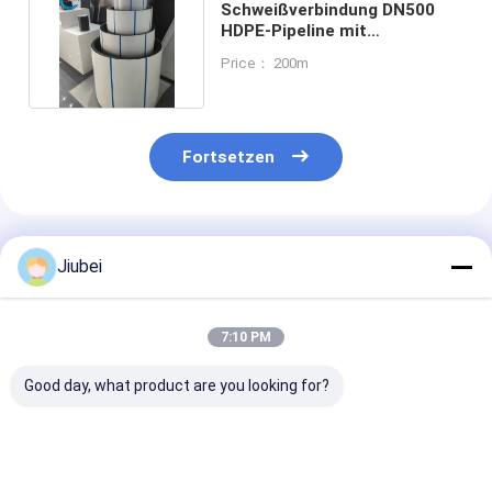
Schweißverbindung DN500
HDPE-Pipeline mit
ausgezeichneter Flexibilität
Price： 200m
Fortsetzen
Empfohlene Produkte
Jiubei
7:10 PM
Good day, what product are you looking for?
Wellrohr-HDPE-Rohr
Flexible Wellrohr aus
Hochdichte-
flexibel,
HDPE-Doggerrohr
Polyethylen (