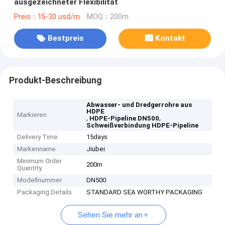
ausgezeichneter Flexibilität
Preis：15-30 usd/m
MOQ：200m
Bestpreis
Kontakt
Produkt-Beschreibung
Abwasser- und Dredgerrohre aus
HDPE
Markieren
,
,
HDPE-Pipeline DN500
Schweißverbindung HDPE-Pipeline
Delivery Time
15days
Markenname
Jiubei
Minimum Order
200m
Quantity
Modellnummer
DN500
Packaging Details
STANDARD SEA WORTHY PACKAGING
Sehen Sie mehr an