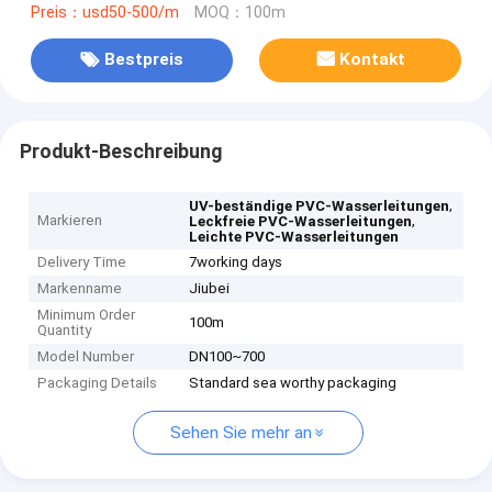
Preis：usd50-500/m
MOQ：100m
Bestpreis
Kontakt
Produkt-Beschreibung
,
UV-beständige PVC-Wasserleitungen
Markieren
,
Leckfreie PVC-Wasserleitungen
Leichte PVC-Wasserleitungen
Delivery Time
7working days
Markenname
Jiubei
Minimum Order
100m
Quantity
Model Number
DN100~700
Packaging Details
Standard sea worthy packaging
Sehen Sie mehr an