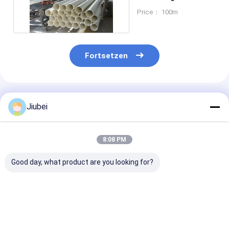
Wasserleitungen
Price： 100m
Fortsetzen
Empfohlene Produkte
Jiubei
8:08 PM
Good day, what product are you looking for?
Wellrohr-HDPE-Rohr
Flexible Wellrohr aus
Hochdichte-
flexibel,
HDPE-Doggerrohr
Polyethylen (
verschleißfest für
mit hoher Festigkeit
Wellendragroh
den maritimen
Langlebig, flex