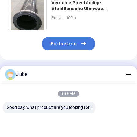
Verschleißbeständige
Stahlflansche Uhmwpe
Baggerrohr Flansche Uhmwpe
Price： 100m
Rohr mit Korrosionsbeständigkeit
Fortsetzen
Empfohlene Produkte
Jiubei
1:19 AM
Good day, what product are you looking for?
UHMWPE-Rohr
UHMWPE-Rohr –
Hochabrasive
Ultrahochmolekulares
Hochgradig
UHMWPE-