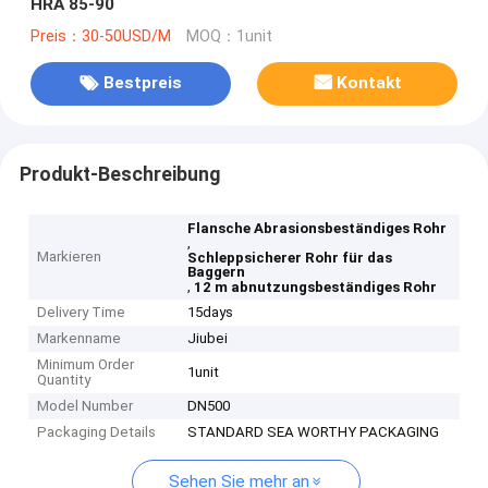
HRA 85-90
Preis：30-50USD/M
MOQ：1unit
Bestpreis
Kontakt
Produkt-Beschreibung
Flansche Abrasionsbeständiges Rohr
,
Markieren
Schleppsicherer Rohr für das
Baggern
,
12 m abnutzungsbeständiges Rohr
Delivery Time
15days
Markenname
Jiubei
Minimum Order
1unit
Quantity
Model Number
DN500
Packaging Details
STANDARD SEA WORTHY PACKAGING
Sehen Sie mehr an