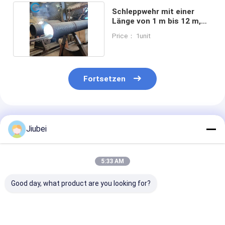
Schleppwehr mit einer
Länge von 1 m bis 12 m,
Härte HRA 85-90
Price： 1unit
Fortsetzen
Empfohlene Produkte
Jiubei
5:33 AM
Good day, what product are you looking for?
Hohe Härte
Polster/beschichtetes,
Polstern /