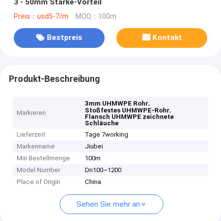
3 - 50mm Stärke-Vorteil
Preis：usd5-7/m
MOQ：100m
Bestpreis
Kontakt
Produkt-Beschreibung
,
3mm UHMWPE Rohr
,
Stoßfestes UHMWPE-Rohr
Markieren
Flansch UHMWPE zeichnete
Schläuche
Lieferzeit
Tage 7working
Markenname
Jiubei
Min Bestellmenge
100m
Model Number
Dn100~1200
Place of Origin
China
Sehen Sie mehr an