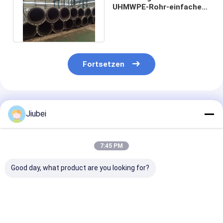
UHMWPE-Rohr-einfache
Installation 3 - 50mm
Stärke-Vorteil
Fortsetzen
Empfohlene Produkte
Jiubei
7:45 PM
Good day, what product are you looking for?
UHMWPE-Rohr
UHMWPE-Rohr –
Hochabrasive
Ultrahochmolekulares
Hochgradig
UHMWPE-
Polyethylen-
abriebfestes,
Schlammrohr