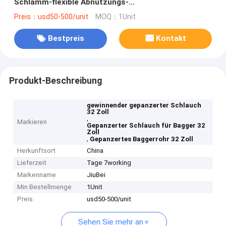
Schlamm-flexible Abnutzungs-
korrosionsbeständigen 32 Zoll
Preis：usd50-500/unit
MOQ：1Unit
Bestpreis
Kontakt
Produkt-Beschreibung
gewinnender gepanzerter Schlauch
32 Zoll
,
Markieren
Gepanzerter Schlauch für Bagger 32
Zoll
,
Gepanzertes Baggerrohr 32 Zoll
Herkunftsort
China
Lieferzeit
Tage 7working
Markenname
JiuBei
Min Bestellmenge
1Unit
Preis
usd50-500/unit
Sehen Sie mehr an