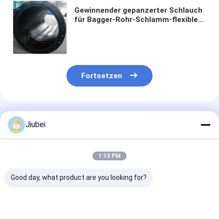
Gewinnender gepanzerter Schlauch
für Bagger-Rohr-Schlamm-flexible
Abnutzungs-korrosionsbeständigen
32 Zoll
Fortsetzen
Empfohlene Produkte
Jiubei
1:13 PM
Good day, what product are you looking for?
Stahlflanken
Kautschuk-
3000 PSI