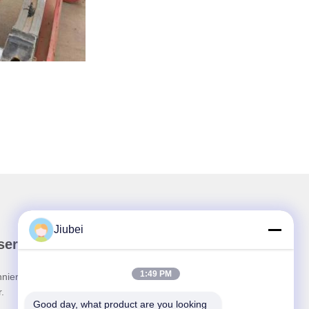
Jiubei
ser Newsletter
1:49 PM
nieren Sie unseren Newsletter für Rabatte und
.
Good day, what product are you looking 