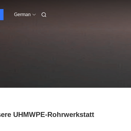
German
nsere UHMWPE-Rohrwerkstatt