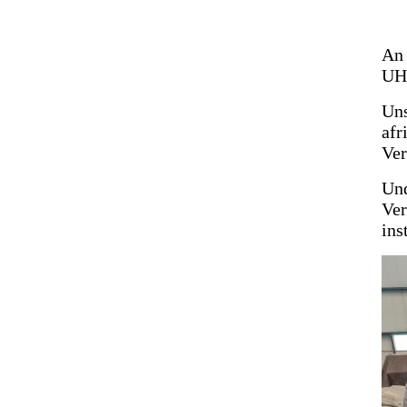
An 
UH
Uns
afr
Ver
Und
Ver
ins