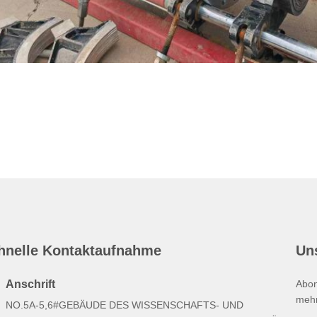
hnelle Kontaktaufnahme
Un
Anschrift
Abon
mehr
NO.5A-5,6#GEBÄUDE DES WISSENSCHAFTS- UND